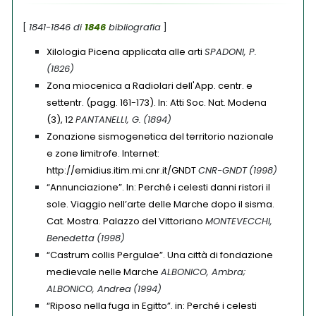
[
1841-1846 di
1846
bibliografia
]
Xilologia Picena applicata alle arti
SPADONI, P.
(1826)
Zona miocenica a Radiolari dell'App. centr. e
settentr. (pagg. 161-173). In: Atti Soc. Nat. Modena
(3), 12
PANTANELLI, G.
(1894)
Zonazione sismogenetica del territorio nazionale
e zone limitrofe. Internet:
http://emidius.itim.mi.cnr.it/GNDT
CNR-GNDT
(1998)
“Annunciazione”. In: Perché i celesti danni ristori il
sole. Viaggio nell’arte delle Marche dopo il sisma.
Cat. Mostra. Palazzo del Vittoriano
MONTEVECCHI,
Benedetta
(1998)
“Castrum collis Pergulae”. Una città di fondazione
medievale nelle Marche
ALBONICO, Ambra;
ALBONICO, Andrea
(1994)
“Riposo nella fuga in Egitto”. in: Perché i celesti