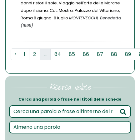
danni ristori il sole. Viaggio nell’arte delle Marche
dopo il sisma. Cat. Mostra. Palazzo del Vittoriano,
Roma 8 giugno-8 luglio
MONTEVECCHI, Benedetta
(1998)
‹
1
2
...
84
85
86
87
88
89
Ricerca veloce
Cerca una parola o frase nei titoli delle schede