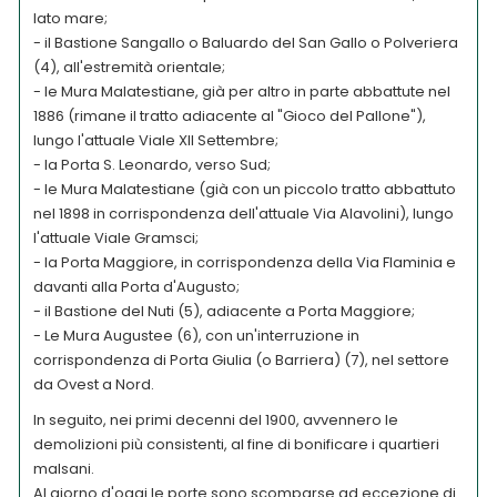
lato mare;
- il Bastione Sangallo o Baluardo del San Gallo o Polveriera
(4), all'estremità orientale;
- le Mura Malatestiane, già per altro in parte abbattute nel
1886 (rimane il tratto adiacente al "Gioco del Pallone"),
lungo l'attuale Viale XII Settembre;
- la Porta S. Leonardo, verso Sud;
- le Mura Malatestiane (già con un piccolo tratto abbattuto
nel 1898 in corrispondenza dell'attuale Via Alavolini), lungo
l'attuale Viale Gramsci;
- la Porta Maggiore, in corrispondenza della Via Flaminia e
davanti alla Porta d'Augusto;
- il Bastione del Nuti (5), adiacente a Porta Maggiore;
- Le Mura Augustee (6), con un'interruzione in
corrispondenza di Porta Giulia (o Barriera) (7), nel settore
da Ovest a Nord.
In seguito, nei primi decenni del 1900, avvennero le
demolizioni più consistenti, al fine di bonificare i quartieri
malsani.
Al giorno d'oggi le porte sono scomparse ad eccezione di