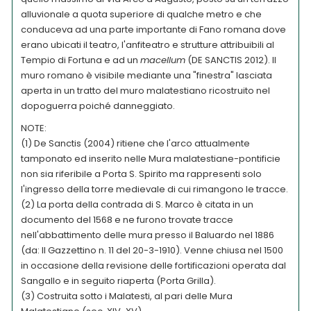
alluvionale a quota superiore di qualche metro e che
conduceva ad una parte importante di Fano romana dove
erano ubicati il teatro, l'anfiteatro e strutture attribuibili al
Tempio di Fortuna e ad un
macellum
(DE SANCTIS 2012). Il
muro romano è visibile mediante una "finestra" lasciata
aperta in un tratto del muro malatestiano ricostruito nel
dopoguerra poiché danneggiato.
NOTE:
(1) De Sanctis (2004) ritiene che l'arco attualmente
tamponato ed inserito nelle Mura malatestiane-pontificie
non sia riferibile a Porta S. Spirito ma rappresenti solo
l'ingresso della torre medievale di cui rimangono le tracce.
(2) La porta della contrada di S. Marco è citata in un
documento del 1568 e ne furono trovate tracce
nell'abbattimento delle mura presso il Baluardo nel 1886
(da: Il Gazzettino n. 11 del 20-3-1910). Venne chiusa nel 1500
in occasione della revisione delle fortificazioni operata dal
Sangallo e in seguito riaperta (Porta Grilla).
(3) Costruita sotto i Malatesti, al pari delle Mura