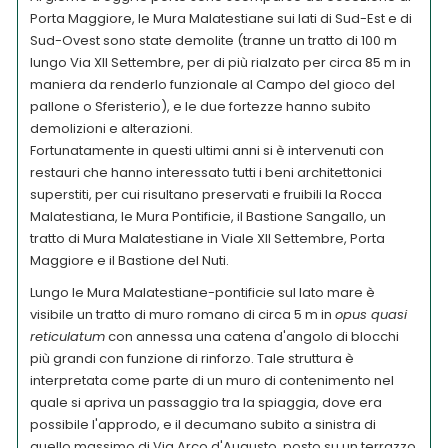
Porta Maggiore, le Mura Malatestiane sui lati di Sud-Est e di
Sud-Ovest sono state demolite (tranne un tratto di 100 m
lungo Via XII Settembre, per di più rialzato per circa 85 m in
maniera da renderlo funzionale al Campo del gioco del
pallone o Sferisterio), e le due fortezze hanno subito
demolizioni e alterazioni.
Fortunatamente in questi ultimi anni si è intervenuti con
restauri che hanno interessato tutti i beni architettonici
superstiti, per cui risultano preservati e fruibili la Rocca
Malatestiana, le Mura Pontificie, il Bastione Sangallo, un
tratto di Mura Malatestiane in Viale XII Settembre, Porta
Maggiore e il Bastione del Nuti.
Lungo le Mura Malatestiane-pontificie sul lato mare è
visibile un tratto di muro romano di circa 5 m in
opus quasi
reticulatum
con annessa una catena d'angolo di blocchi
più grandi con funzione di rinforzo. Tale struttura è
interpretata come parte di un muro di contenimento nel
quale si apriva un passaggio tra la spiaggia, dove era
possibile l'approdo, e il decumano subito a sinistra di
quello massimo di Via Arco d'Augusto, posto su un terrazzo