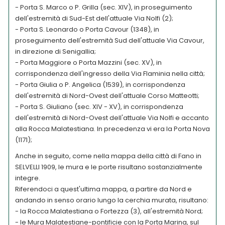
- Porta S. Marco o P. Grilla (sec. XIV), in proseguimento
dell'estremità di Sud-Est dell'attuale Via Nolfi (2);
- Porta S. Leonardo o Porta Cavour (1348), in
proseguimento dell'estremità Sud dell'attuale Via Cavour,
in direzione di Senigallia;
- Porta Maggiore o Porta Mazzini (sec. XV), in
corrispondenza dell'ingresso della Via Flaminia nella città;
- Porta Giulia o P. Angelica (1539), in corrispondenza
dell'estremità di Nord-Ovest dell'attuale Corso Matteotti;
- Porta S. Giuliano (sec. XIV - XV), in corrispondenza
dell'estremità di Nord-Ovest dell'attuale Via Nolfi e accanto
alla Rocca Malatestiana. In precedenza vi era la Porta Nova
(1171);
Anche in seguito, come nella mappa della città di Fano in
SELVELLI 1909, le mura e le porte risultano sostanzialmente
integre.
Riferendoci a quest'ultima mappa, a partire da Nord e
andando in senso orario lungo la cerchia murata, risultano:
- la Rocca Malatestiana o Fortezza (3), all'estremità Nord;
- le Mura Malatestiane-pontificie con la Porta Marina, sul