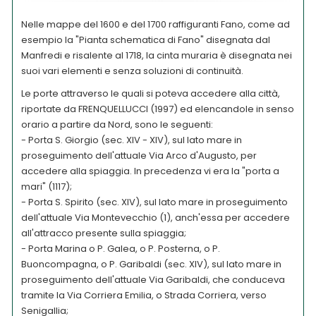
Nelle mappe del 1600 e del 1700 raffiguranti Fano, come ad
esempio la "Pianta schematica di Fano" disegnata dal
Manfredi e risalente al 1718, la cinta muraria è disegnata nei
suoi vari elementi e senza soluzioni di continuità.
Le porte attraverso le quali si poteva accedere alla città,
riportate da FRENQUELLUCCI (1997) ed elencandole in senso
orario a partire da Nord, sono le seguenti:
- Porta S. Giorgio (sec. XIV - XIV), sul lato mare in
proseguimento dell'attuale Via Arco d'Augusto, per
accedere alla spiaggia. In precedenza vi era la "porta a
mari" (1117);
- Porta S. Spirito (sec. XIV), sul lato mare in proseguimento
dell'attuale Via Montevecchio (1), anch'essa per accedere
all'attracco presente sulla spiaggia;
- Porta Marina o P. Galea, o P. Posterna, o P.
Buoncompagna, o P. Garibaldi (sec. XIV), sul lato mare in
proseguimento dell'attuale Via Garibaldi, che conduceva
tramite la Via Corriera Emilia, o Strada Corriera, verso
Senigallia;