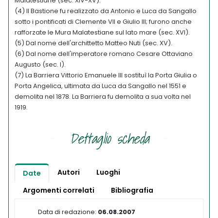
Malatestiane (sec. XIV-XV).
(4) Il Bastione fu realizzato da Antonio e Luca da Sangallo
sotto i pontificati di Clemente VII e Giulio III; furono anche
rafforzate le Mura Malatestiane sul lato mare (sec. XVI).
(5) Dal nome dell'archittetto Matteo Nuti (sec. XV).
(6) Dal nome dell'imperatore romano Cesare Ottaviano
Augusto (sec. I).
(7) La Barriera Vittorio Emanuele III sostituì la Porta Giulia o
Porta Angelica, ultimata da Luca da Sangallo nel 1551 e
demolita nel 1878. La Barriera fu demolita a sua volta nel
1919.
Dettaglio scheda
Autori
Luoghi
Date
Argomenti correlati
Bibliografia
Data di redazione:
06.08.2007