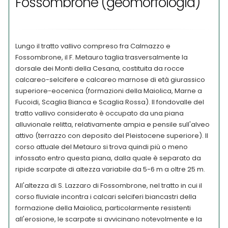
Fossombrone (geomorfologia)
Lungo il tratto vallivo compreso fra Calmazzo e
Fossombrone, il F. Metauro taglia trasversalmente la
dorsale dei Monti della Cesana, costituita da rocce
calcareo-selcifere e calcareo marnose di età giurassico
superiore-eocenica (formazioni della Maiolica, Marne a
Fucoidi, Scaglia Bianca e Scaglia Rossa). Il fondovalle del
tratto vallivo considerato è occupato da una piana
alluvionale relitta, relativamente ampia e pensile sull'alveo
attivo (terrazzo con deposito del Pleistocene superiore). Il
corso attuale del Metauro si trova quindi più o meno
infossato entro questa piana, dalla quale è separato da
ripide scarpate di altezza variabile da 5-6 m a oltre 25 m.
All'altezza di S. Lazzaro di Fossombrone, nel tratto in cui il
corso fluviale incontra i calcari selciferi biancastri della
formazione della Maiolica, particolarmente resistenti
all'erosione, le scarpate si avvicinano notevolmente e la