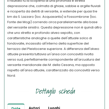
Il risultato fu la scoperta di una profonda e stretta
depressione che, colmata di ghiaie, sabbie e argille fluviali
e ricoperta da detriti di versante, si estende per quasi tre
km da S. Lazzaro (loc. Acquasanta) a Fossombrone (loc.
Fonte dei Mogi) correndo circa parallelamente alla base
del versante sinistro. Questa depressione non è quindi altro
che uno stretto e profondo alveo sepolto, con
caratteristiche analoghe a quelle dell'attuale solco di
fondovalle, incassato all'interno della superficie del
terrazzo del Pleistocene superiore. A differenza dell'alveo
attuale presenta tuttavia un'ansa con concavità rivolta
verso sud, perfettamente corrispondente all'arcuatura del
versante meridionale dei M. della Cesana, ma opposto
rispetto all'ansa attuale, caratterizzato da concavità verso
Nord.
Dettaglio scheda
Autori
Luoghi
Date