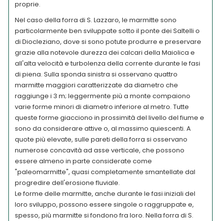
proprie.
Nel caso della forra di S. Lazzaro, le marmitte sono
particolarmente ben sviluppate sotto il ponte dei Saltelli o
di Diocleziano, dove si sono potute produrre e preservare
grazie alla notevole durezza dei calcari della Maiolica e
all'alta velocità e turbolenza della corrente durante le fasi
di piena. Sulla sponda sinistra si osservano quattro
marmitte maggiori caratterizzate da diametro che
raggiunge i 3 m; leggermente più a monte compaiono
varie forme minori di diametro inferiore al metro. Tutte
queste forme giacciono in prossimità del livello del fiume e
sono da considerare attive o, al massimo quiescenti. A
quote più elevate, sulle pareti della forra si osservano
numerose concavità ad asse verticale, che possono
essere almeno in parte considerate come
"paleomarmitte", quasi completamente smantellate dal
progredire dell'erosione fluviale.
Le forme delle marmitte, anche durante le fasi iniziali del
loro sviluppo, possono essere singole o raggruppate e,
spesso, più marmitte si fondono fra loro. Nella forra di S.