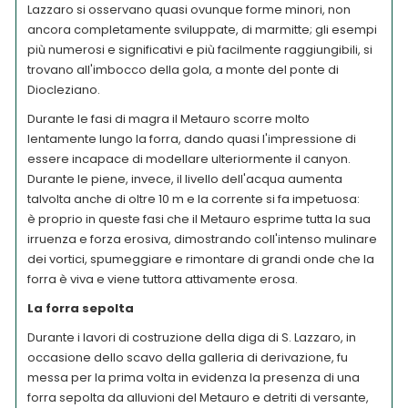
Lazzaro si osservano quasi ovunque forme minori, non
ancora completamente sviluppate, di marmitte; gli esempi
più numerosi e significativi e più facilmente raggiungibili, si
trovano all'imbocco della gola, a monte del ponte di
Diocleziano.
Durante le fasi di magra il Metauro scorre molto
lentamente lungo la forra, dando quasi l'impressione di
essere incapace di modellare ulteriormente il canyon.
Durante le piene, invece, il livello dell'acqua aumenta
talvolta anche di oltre 10 m e la corrente si fa impetuosa:
è proprio in queste fasi che il Metauro esprime tutta la sua
irruenza e forza erosiva, dimostrando coll'intenso mulinare
dei vortici, spumeggiare e rimontare di grandi onde che la
forra è viva e viene tuttora attivamente erosa.
La forra sepolta
Durante i lavori di costruzione della diga di S. Lazzaro, in
occasione dello scavo della galleria di derivazione, fu
messa per la prima volta in evidenza la presenza di una
forra sepolta da alluvioni del Metauro e detriti di versante,