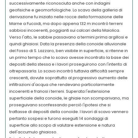
successivamente riconosciuta anche con indagini
geofisiche e geomorfologiche. Lo scavo della galleria di
derivazione fu iniziato nelle rocce della formazione delle
Marne a Fucoidi, ma dopo appena 132 m incontrò terreni
sabbiosi incoerenti, poggianti sui calcari della Maiolica.
Verso l'alto, le sabbie passavano a termini prima argillosi e
quindi ghiaiosi. Data la presenza della conoide alluvionale
del Fosso di S. Lazzaro, ben visibile in superficie, si ritenne in
un primo tempo che lo scavo avesse incontrato la base dei
depositi della stessa e i lavori proseguirono con l'intento di
oltrepassarla. Lo scavo incontrò tuttavia difficoltà sempre
crescenti, dovute soprattutto al progressivo aumento delle
infiltrazioni d'acqua che rendevano particolarmente
incoerenti e franosi i terreni. Superata l'estensione
superficiale della conoide, le ghiaie non scomparivano, ma
proseguivano sconfessando perciò l'ipotesi che si
trattasse di depositi della conoide. I lavori di scavo vennero
pertanto sospesi e furono eseguiti 14 sondaggi di
superficie allo scopo di valutare estensione e natura
dell'accumulo ghiaioso.