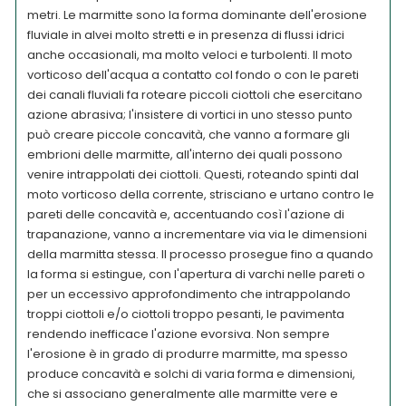
metri. Le marmitte sono la forma dominante dell'erosione
fluviale in alvei molto stretti e in presenza di flussi idrici
anche occasionali, ma molto veloci e turbolenti. Il moto
vorticoso dell'acqua a contatto col fondo o con le pareti
dei canali fluviali fa roteare piccoli ciottoli che esercitano
azione abrasiva; l'insistere di vortici in uno stesso punto
può creare piccole concavità, che vanno a formare gli
embrioni delle marmitte, all'interno dei quali possono
venire intrappolati dei ciottoli. Questi, roteando spinti dal
moto vorticoso della corrente, strisciano e urtano contro le
pareti delle concavità e, accentuando così l'azione di
trapanazione, vanno a incrementare via via le dimensioni
della marmitta stessa. Il processo prosegue fino a quando
la forma si estingue, con l'apertura di varchi nelle pareti o
per un eccessivo approfondimento che intrappolando
troppi ciottoli e/o ciottoli troppo pesanti, le pavimenta
rendendo inefficace l'azione evorsiva. Non sempre
l'erosione è in grado di produrre marmitte, ma spesso
produce concavità e solchi di varia forma e dimensioni,
che si associano generalmente alle marmitte vere e