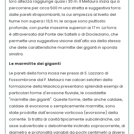
loro altezza raggiunge quasi i 30 m. Il Metauro inizia qui a
percorrere per circa 500 m una stretta e suggestiva forra
dalle pareti strapiombanti, la cui ampiezza al livello del
fiume non supera i 13,5 m; le acque sono piuttosto
profonde, con punte massime superiori ai 17 m. La forra
è attraversata dal Ponte dei Saltelli o di Diocleziano, che
permette una suggestiva visione dall'alto sia della stessa
che delle caratteristiche marmitte dei giganti in sponda
sinistra.
Le marmitte dei giganti
Le pareti della forra incisa nei pressi di S. Lazzaro di
Fossombrone dal F. Metauro nei calcari selciferi della
formazione della Maiolica presentano splendidi esempi di
particolari forme d'erosione fluviale, le cosiddette
"marmitte dei giganti". Queste forme, dette anche caldaie,
caldaie di evorsione o semplicemente marmitte, sono
state prodotte dall'erosione vorticosa (evorsione) della
corrente. Si tratta di cavità tipicamente subcilindriche, ad
asse subverticale o debolmente inclinato sopracorrente, di
diametro e profondità variabili da pochi centimetri a diversi