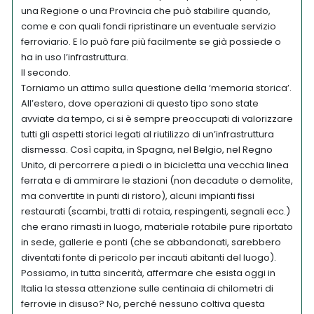
una Regione o una Provincia che può stabilire quando,
come e con quali fondi ripristinare un eventuale servizio
ferroviario. E lo può fare più facilmente se già possiede o
ha in uso l’infrastruttura.
Il secondo.
Torniamo un attimo sulla questione della ‘memoria storica’.
All’estero, dove operazioni di questo tipo sono state
avviate da tempo, ci si è sempre preoccupati di valorizzare
tutti gli aspetti storici legati al riutilizzo di un’infrastruttura
dismessa. Così capita, in Spagna, nel Belgio, nel Regno
Unito, di percorrere a piedi o in bicicletta una vecchia linea
ferrata e di ammirare le stazioni (non decadute o demolite,
ma convertite in punti di ristoro), alcuni impianti fissi
restaurati (scambi, tratti di rotaia, respingenti, segnali ecc.)
che erano rimasti in luogo, materiale rotabile pure riportato
in sede, gallerie e ponti (che se abbandonati, sarebbero
diventati fonte di pericolo per incauti abitanti del luogo).
Possiamo, in tutta sincerità, affermare che esista oggi in
Italia la stessa attenzione sulle centinaia di chilometri di
ferrovie in disuso? No, perché nessuno coltiva questa