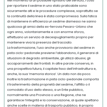
Nel momento di un possibile ripristino del servizio, i costi
per riportare il sedime in uno stato praticabile sono
sicuramente alti e le procedure complesse, soprattutto se
la continuità della linea è stata compromessa. Sulla fatica
di mantenere in efficienza un sedime dismesso ne sanno
qualcosa gli amici della ex-ferrovia Pesaro-Urbino che
ogni anno, volontariamente e con enorme sforzo,
effettuano un servizio di decespugliamento proprio per
mantenere viva la presenza del tracciato.
La trasformazione, l’uso anche provvisorio del sedime in
pista ciclo-pedonale previene l’abbandono, il generarsi di
situazioni di degrado ambientale, gli utilizzi abusivi, gli
accaparramenti dei frontisti. In altre parole conserva, in
una prospettiva futura, il capitale fisso dell’infrastruttura e,
anche, la sua ‘memoria storica’. Un dato non da poco.
Inoltre la trasformazione in pista ciclo-pedonale comporta
il trasferimento della proprietà del sedime, l’affitto o il
comodato d’uso dello stesso, a un Ente pubblico,
normalmente una Provincia o una Regione, che ne
garantisce l’integrità e la conservazione, al quale spettano
anche scelte in materia di trasporto pubblico; è proprio