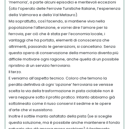
‘memoria’, a parte alcuni episodici e meritevoli eccezioni
(cito l’operato delle Ferrovie Turistiche Italiane, l’esperienza
della Valmorea e della Val Metauro).
Ma soprattutto, così facendo, si mantiene viva nella
popolazione l’attenzione, e vorrei dire l’amore per la
ferrovia, per ciò che è stata per l’economia locale, i
vantaggi che ha portato, elementi di conoscenza che
altrimenti, passando le generazioni, si cancellano. Senza
questa opera di conservazione della memoria diventa più
difficile motivare ogni ragione, anche quella di un possibile
ripristino di un servizio ferroviario.
Il terzo.
E veniamo all’aspetto tecnico. Coloro che temono la
perdita definitiva di ogni ‘opzione’ ferroviaria se venisse
scelta la via della trasformazione in pista ciclabile non è
vera neppure sotto il profilo pratico. Intanto abbiamo già
sottolineato come il riuso conservi il sedime e le opere
d’arte che vi sussistono.
Inoltre il sottile manto asfaltato della pista (se si sceglie
questa soluzione, ma è possibile anche mantenere il fondo
naturale che dà ancora meno problemi) è facilmente