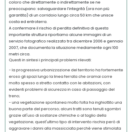
coloro che direttamente o indirettamente se ne
preoccupano: salvaguardare l’integrità (ora non più
garantita) di un corridoio lungo circa 50 km che unisce
costa ed entroterra.
A confermare il rischio di perdita definitiva di questa
importante struttura riportiamo alcune immagini di un
servizio fotografico realizzato tra dicembre 2006 e gennaio
2007, che documenta la situazione mediamente ogni 100
metri circa.
Questi in sintesi i principali problemi rilevati:
- la progressiva urbanizzazione del territorio ha fortemente
eroso gli spazi lungo la linea ferrata che oramai corre
molto spesso a stretto contatto con le abitazioni, con
evidenti problemi di sicurezza in caso di passaggio del
treno;
- una vegetazione spontanea molto folta ha inghiottito una
buona parte del percorso; alcuni tratti sono tenuti sgombri
grazie all'uso di sostanze chimiche o al taglio della
vegetazione; quest'ultimo tipo di intervento rischia però di
aggravare i danni alla massicciata perchè viene stimolata