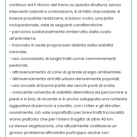
continuo ed il ritorno del treno su questa struttura, senza
interventi radicali e costosissimi, è di fatto impossibile; è
invece possibile realizzarvi, a basso costo, una pista
ciclopedonale, viste le seguenti caratteristiche:
- percorso sostanzialmente ininterrotto dalla costa
all'entroterra;
- tracciato in sede propria ben distinta dalla viabilità
normale;
- uso consolidato di lunghi tratti come camminamenti
pedonali;
- attraversamento di zone di grande pregio ambientale;
- attraversamento di tratti urbani densamente popolati;
- uso sociale di buona parte dei vecchi punti di sosta;
- crescente richiesta di viabilità alternativa da percorrere a
piedi e in bici; di recente si è anche sviluppata una richiesta
aggiuntiva di percorsi a cavallo, con i roller e gli skiroller;
ovviamente, ciò vale soprattutto per brevi tratti tra località
vicine piuttosto che per l'intero tragitto di oltre 40 km.
La stessa vegetazione, che attualmente costituisce un
grosso problema affrontato purtroppo anche con