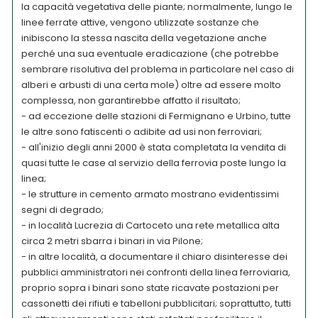
la capacità vegetativa delle piante; normalmente, lungo le
linee ferrate attive, vengono utilizzate sostanze che
inibiscono la stessa nascita della vegetazione anche
perché una sua eventuale eradicazione (che potrebbe
sembrare risolutiva del problema in particolare nel caso di
alberi e arbusti di una certa mole) oltre ad essere molto
complessa, non garantirebbe affatto il risultato;
- ad eccezione delle stazioni di Fermignano e Urbino, tutte
le altre sono fatiscenti o adibite ad usi non ferroviari;
- all'inizio degli anni 2000 è stata completata la vendita di
quasi tutte le case al servizio della ferrovia poste lungo la
linea;
- le strutture in cemento armato mostrano evidentissimi
segni di degrado;
- in località Lucrezia di Cartoceto una rete metallica alta
circa 2 metri sbarra i binari in via Pilone;
- in altre località, a documentare il chiaro disinteresse dei
pubblici amministratori nei confronti della linea ferroviaria,
proprio sopra i binari sono state ricavate postazioni per
cassonetti dei rifiuti e tabelloni pubblicitari; soprattutto, tutti