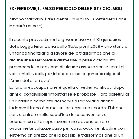
EX-FERROVIE, IL FALSO PERICOLO DELLE PISTE CICLABILI
Albano Marcarini (Presidente Co.Mo.Do.- Confederazione
Mobilità Dolce *)
Il recente provvedimento governativo - art.81 quinquies
della Legge Finanziaria dello Stato per il 2008 - che stanzia
un fondo finanziario a favore della trasformazione di
alcune linee ferroviarie dismesse in piste ciclabili sta
provocando la reazione di alcune associazioni e comitati
vari, sintetizzabili, per intenderci, nella generica sigla di
‘Amici della ferrovia’.
La loro preoccupazione è quella di veder vanificati, dopo
anni di condivisibili rimostranze e proposte, i loro obiettivi di
un ripristino completo del servizio ferroviario anche
laddove il treno è ormai un lontanissimo ricordo. Ebbene,
senza entrare nello specifico della convenienza
economica di tali operazioni, che devono essere
ovviamente valutate caso per caso, occorre ribadire con
estrema chiarezza che la possibile trasformazione di un