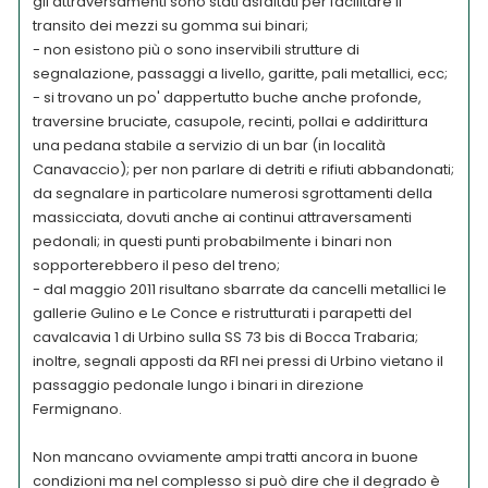
gli attraversamenti sono stati asfaltati per facilitare il
transito dei mezzi su gomma sui binari;
- non esistono più o sono inservibili strutture di
segnalazione, passaggi a livello, garitte, pali metallici, ecc;
- si trovano un po' dappertutto buche anche profonde,
traversine bruciate, casupole, recinti, pollai e addirittura
una pedana stabile a servizio di un bar (in località
Canavaccio); per non parlare di detriti e rifiuti abbandonati;
da segnalare in particolare numerosi sgrottamenti della
massicciata, dovuti anche ai continui attraversamenti
pedonali; in questi punti probabilmente i binari non
sopporterebbero il peso del treno;
- dal maggio 2011 risultano sbarrate da cancelli metallici le
gallerie Gulino e Le Conce e ristrutturati i parapetti del
cavalcavia 1 di Urbino sulla SS 73 bis di Bocca Trabaria;
inoltre, segnali apposti da RFI nei pressi di Urbino vietano il
passaggio pedonale lungo i binari in direzione
Fermignano.
Non mancano ovviamente ampi tratti ancora in buone
condizioni ma nel complesso si può dire che il degrado è