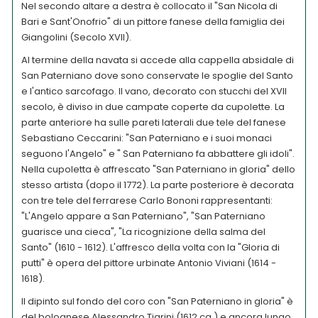
Nel secondo altare a destra è collocato il "San Nicola di
Bari e Sant'Onofrio" di un pittore fanese della famiglia dei
Giangolini (Secolo XVII).
Al termine della navata si accede alla cappella absidale di
San Paterniano dove sono conservate le spoglie del Santo
e l'antico sarcofago. Il vano, decorato con stucchi del XVII
secolo, è diviso in due campate coperte da cupolette. La
parte anteriore ha sulle pareti laterali due tele del fanese
Sebastiano Ceccarini: "San Paterniano e i suoi monaci
seguono l'Angelo" e " San Paterniano fa abbattere gli idoli".
Nella cupoletta è affrescato "San Paterniano in gloria" dello
stesso artista (dopo il 1772). La parte posteriore è decorata
con tre tele del ferrarese Carlo Bononi rappresentanti:
"L'Angelo appare a San Paterniano", "San Paterniano
guarisce una cieca", "La ricognizione della salma del
Santo" (1610 - 1612). L'affresco della volta con la "Gloria di
putti" è opera del pittore urbinate Antonio Viviani (1614 -
1618).
Il dipinto sul fondo del coro con "San Paterniano in gloria" è
del bolognese Alessandro Tiarini (1612 ca.) e ancora lungo