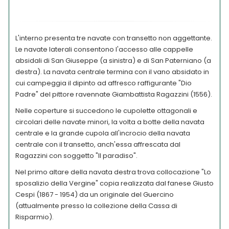
L'interno presenta tre navate con transetto non aggettante.
Le navate laterali consentono l'accesso alle cappelle
absidali di San Giuseppe (a sinistra) e di San Paterniano (a
destra). La navata centrale termina con il vano absidato in
cui campeggia il dipinto ad affresco raffigurante "Dio
Padre" del pittore ravennate Giambattista Ragazzini (1556).
Nelle coperture si succedono le cupolette ottagonali e
circolari delle navate minori, la volta a botte della navata
centrale e la grande cupola all'incrocio della navata
centrale con il transetto, anch'essa affrescata dal
Ragazzini con soggetto "Il paradiso".
Nel primo altare della navata destra trova collocazione "Lo
sposalizio della Vergine" copia realizzata dal fanese Giusto
Cespi (1867 - 1954) da un originale del Guercino
(attualmente presso la collezione della Cassa di
Risparmio).