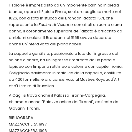
Il salone è impreziosito da un imponente camino in pietra
bianca, opera di Elpidio Finale, scultore cagliese morto nel
1626, con alzata in stucco del Brandani datata 1571, che
rappresenta la
Fucina di Vulcano
con ai lati un uomo e una
donna; il coronamento superiore dell'alzata è arricchito da
emblemi araldici. Il Brandani nel 1555 aveva decorato
anche un'intera volta del piano nobile.
La cappella gentilizia, posizionata a lato dell'ingresso del
salone d'onore, ha un ingresso rimarcato da un portale
lapideo con timpano rettilineo e colonne con capitelli ionici.
L'originario pavimento in maiolica della cappella, costituito
da 420 formelle, è ora conservato al Musées Royaux d'Art
et d'Histoire di Bruxelles.
A Cagli si trova anche il Palazzo Tiranni-Carpegna,
chiamato anche "Palazzo antico dei Tiranni", edificato da
Giovanni Tiranni.
BIBLIOGRAFIA
MAZZACCHERA 1997
MAZZACCHERA 1998