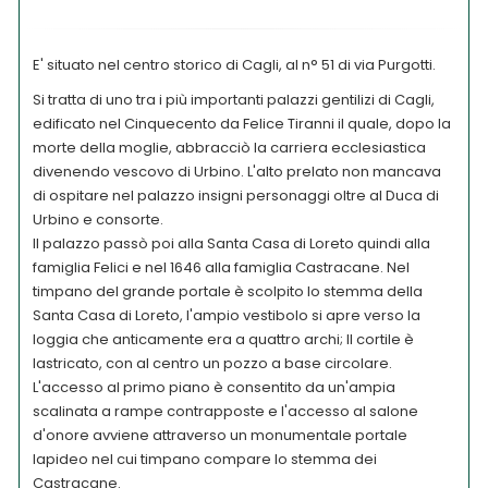
E' situato nel centro storico di Cagli, al n° 51 di via Purgotti.
Si tratta di uno tra i più importanti palazzi gentilizi di Cagli,
edificato nel Cinquecento da Felice Tiranni il quale, dopo la
morte della moglie, abbracciò la carriera ecclesiastica
divenendo vescovo di Urbino. L'alto prelato non mancava
di ospitare nel palazzo insigni personaggi oltre al Duca di
Urbino e consorte.
Il palazzo passò poi alla Santa Casa di Loreto quindi alla
famiglia Felici e nel 1646 alla famiglia Castracane. Nel
timpano del grande portale è scolpito lo stemma della
Santa Casa di Loreto, l'ampio vestibolo si apre verso la
loggia che anticamente era a quattro archi; Il cortile è
lastricato, con al centro un pozzo a base circolare.
L'accesso al primo piano è consentito da un'ampia
scalinata a rampe contrapposte e l'accesso al salone
d'onore avviene attraverso un monumentale portale
lapideo nel cui timpano compare lo stemma dei
Castracane.