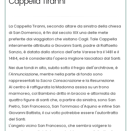
Cappella Tiranni
La Cappella Tiranni, secondo altare da sinistra della chiesa
di San Domenico, è fin dal secolo XIX una delle mete
preferite dai viaggiatori che visitano Cagli. Tale Cappella
interamente attribuita a Giovanni Santi, padre di Raffaello
Sanzio, è datata dallo storico dell'arte Varese tra il 1481 e il
1484, ed è considerata l'opera migliore lasciataci dal Santi.
Nei due tondi in alto, subito sotto il fregio dell'architrave, è
l'
Annunciazione
, mentre nella parte di fondo sono
rappresentati la
Sacra Consacrazione
e la
Resurrezione
.
Al centro è raffigurata la Madonna assisa su un trono
marmoreo, col Bambino dritto in braccio e attorniata da
quattro figure di santi che, a partire da sinistra, sono San
Pietro, San Francesco, San Tommaso d'Aquino e infine San
Giovanni Battista, il cui volto potrebbe essere l'autoritratto
del Santi.
L'angelo vicino San Francesco, che sembra volgere lo