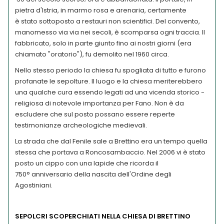
pietra d'Istria, in marmo rosa e arenaria, certamente
è stato sottoposto a restauri non scientifici. Del convento,
manomesso via via nei secoli, è scomparsa ogni traccia. Il
fabbricato, solo in parte giunto fino ai nostri giorni (era
chiamato "oratorio"), fu demolito nel 1960 circa.
Nello stesso periodo la chiesa fu spogliata di tutto e furono
profanate le sepolture. Il luogo e la chiesa meriterebbero
una qualche cura essendo legati ad una vicenda storico -
religiosa di notevole importanza per Fano. Non è da
escludere che sul posto possano essere reperte
testimonianze archeologiche medievali.
La strada che dal Fenile sale a Brettino era un tempo quella
stessa che portava a Roncosambaccio. Nel 2006 vi è stato
posto un cippo con una lapide che ricorda il
750° anniversario della nascita dell'Ordine degli
Agostiniani.
SEPOLCRI SCOPERCHIATI NELLA CHIESA DI BRETTINO