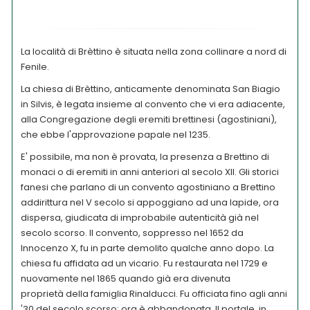
La località di Brèttino è situata nella zona collinare a nord di
Fenile.
La chiesa di Brèttino, anticamente denominata San Biagio
in Silvis, è legata insieme al convento che vi era adiacente,
alla Congregazione degli eremiti brettinesi (agostiniani),
che ebbe l'approvazione papale nel 1235.
E' possibile, ma non è provata, la presenza a Brettino di
monaci o di eremiti in anni anteriori al secolo XII. Gli storici
fanesi che parlano di un convento agostiniano a Brettino
addirittura nel V secolo si appoggiano ad una lapide, ora
dispersa, giudicata di improbabile autenticità già nel
secolo scorso. Il convento, soppresso nel 1652 da
Innocenzo X, fu in parte demolito qualche anno dopo. La
chiesa fu affidata ad un vicario. Fu restaurata nel 1729 e
nuovamente nel 1865 quando già era divenuta
proprietà della famiglia Rinalducci. Fu officiata fino agli anni
'30 del secolo scorso; ora è abbandonata. Il portale, in