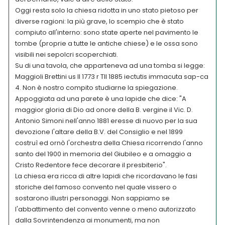
Oggi resta solo la chiesa ridotta in uno stato pietoso per
diverse ragioni: la più grave, lo scempio che è stato
compiuto all'interno: sono state aperte nel pavimento le
tombe (proprie a tutte le antiche chiese) e le ossa sono
visibili nei sepolcri scoperchiati.
Su di una tavola, che apparteneva ad una tomba si legge:
Maggioli Brettini us II 1773 r TII 1885 iectutis immacuta sap-ca
4. Non è nostro compito studiarne la spiegazione.
Appoggiata ad una parete è una lapide che dice: "A
maggior gloria di Dio ad onore della B. vergine il Vic. D.
Antonio Simoni nell'anno 1881 eresse di nuovo per la sua
devozione l'altare della B.V. del Consiglio e nel 1899
costruì ed ornò l'orchestra della Chiesa ricorrendo l'anno
santo del 1900 in memoria del Giubileo e a omaggio a
Cristo Redentore fece decorare il presbiterio".
La chiesa era ricca di altre lapidi che ricordavano le fasi
storiche del famoso convento nel quale vissero o
sostarono illustri personaggi. Non sappiamo se
l'abbattimento del convento venne o meno autorizzato
dalla Sovrintendenza ai monumenti, ma non