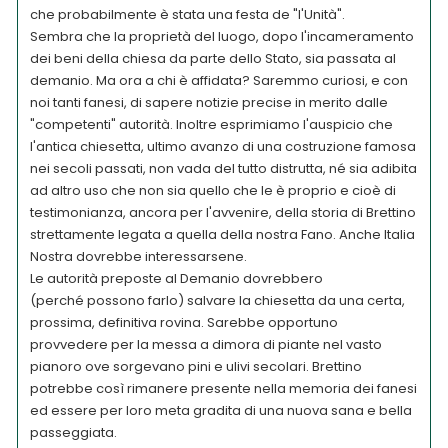
che probabilmente è stata una festa de "l'Unità".
Sembra che la proprietà del luogo, dopo l'incameramento
dei beni della chiesa da parte dello Stato, sia passata al
demanio. Ma ora a chi è affidata? Saremmo curiosi, e con
noi tanti fanesi, di sapere notizie precise in merito dalle
"competenti" autorità. Inoltre esprimiamo l'auspicio che
l'antica chiesetta, ultimo avanzo di una costruzione famosa
nei secoli passati, non vada del tutto distrutta, né sia adibita
ad altro uso che non sia quello che le è proprio e cioè di
testimonianza, ancora per l'avvenire, della storia di Brettino
strettamente legata a quella della nostra Fano. Anche Italia
Nostra dovrebbe interessarsene.
Le autorità preposte al Demanio dovrebbero
(perché possono farlo) salvare la chiesetta da una certa,
prossima, definitiva rovina. Sarebbe opportuno
provvedere per la messa a dimora di piante nel vasto
pianoro ove sorgevano pini e ulivi secolari. Brettino
potrebbe così rimanere presente nella memoria dei fanesi
ed essere per loro meta gradita di una nuova sana e bella
passeggiata.