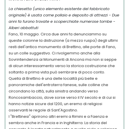
La chiesetta (unico elemento esistente del fabbricato
originale) è usata come pollaio e deposito di attrezzi - Due
anni fa furono trovate e scoperchiate numerose tombe -
Alberi abbattuti
Fano, 10 maggio. Circa due anni fa denunciammo su
queste colonne la distruzione (a mezzo ruspa) degli ultimi
resti dell'antico monumento di Brettino, alle porte di Fano,
su un colle suggestivo. Ci rivolgemmo anche alla
Sovrintendenza ai Monumenti di Ancona ma non si seppe
di alcun interessamento verso la storica costruzione che
soltanto a prima vista può sembrare di poco conto.
Quella di Brettino è una delle località più belle e
panoramiche dell'entroterra fanese, sulle colline che
circondano la città, sulla sinistra andando verso
Roncosambaccio, dove sorse verso il IV secolo e di cui si
hanno notizie sicure dal 1200, un eremo di religiosi
osservanti le regole di Sant'Agostino.
I "Brettinesi" aprirono altri eremi a Rimini e a Faenza e
sembra anche in Francia e in Inghilterra. La storia del