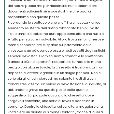
convento è legata naturalmente a quella civile e religiosa
del nostro paese ma per ricostruirla non abbiamo ora
documenti sufficienti né è questo il fine che oggi ci
proponiamo con questo pezzo.
Ricordando lo spettacolo che ci offrì la chiesetta - unico
elemento esistente dell'antico fabbricato ben più vasto
- due anni fa, dobbiamo purtroppo constatare che nulla si
è fatto per salvare il salvabile. Allora trovammo numerose
tombe scoperchiate e, sparse sul pavimento della
chiesetta e un pò ovunque ossa e resti estratti dagli antichi
sepolcri devastati. Giorni fa siamo ritornati e lo spettacolo
è ancora più triste perché, ricoperte le tombe alla meno
peggio con alcune tavole, la chiesetta è trasformata in un
deposito di attrezzi agricoli e in un rifugio per polli. Non ci
sono più gli antichi cipressi ma soltanto i resti di alcuni
tronchi stesi a terra. Un senso di devastazione, di inciviltà, di
abbandono grava su questo posto bello quanto
suggestivo. Sul piazzale davanti alla chiesetta, dove
sorgeva il convento, una serie di tavoli e panchine in
cemento. Dentro la chiesetta, sul cui altare maggiore una
volta c'era un dipinto di Simone Contarini, tracce di quella