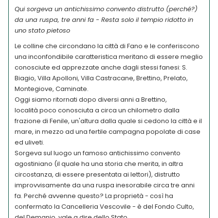
Qui sorgeva un antichissimo convento distrutto (perché?)
da una ruspa, tre anni fa - Resta solo il tempio ridotto in
uno stato pietoso
Le colline che circondano la città di Fano e le conferiscono
una inconfondibile caratteristica meritano di essere meglio
conosciute ed apprezzate anche dagli stessi fanesi: S.
Biagio, Villa Apolloni, Villa Castracane, Brettino, Prelato,
Montegiove, Caminate.
Oggi siamo ritornati dopo diversi anni a Brettino,
località poco conosciuta a circa un chilometro dalla
frazione di Fenile, un'altura dalla quale si cedono la città e il
mare, in mezzo ad una fertile campagna popolate di case
ed uliveti.
Sorgeva sul luogo un famoso antichissimo convento
agostiniano (il quale ha una storia che merita, in altra
circostanza, di essere presentata ai lettori), distrutto
improvvisamente da una ruspa inesorabile circa tre anni
fa. Perché avvenne questo? La proprietà - così ha
confermato la Cancelleria Vescovile - è del Fondo Culto,
del Demanio, vale a dire dello Stato.