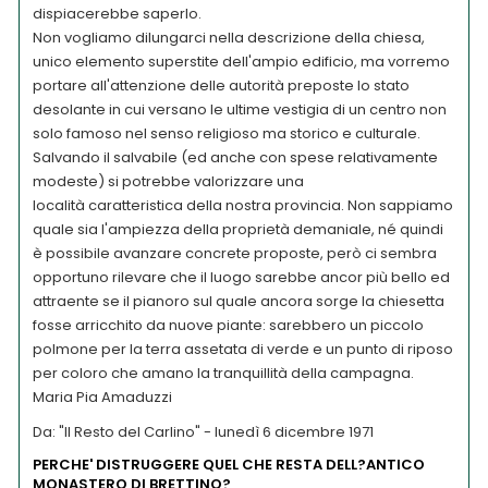
dispiacerebbe saperlo.
Non vogliamo dilungarci nella descrizione della chiesa,
unico elemento superstite dell'ampio edificio, ma vorremo
portare all'attenzione delle autorità preposte lo stato
desolante in cui versano le ultime vestigia di un centro non
solo famoso nel senso religioso ma storico e culturale.
Salvando il salvabile (ed anche con spese relativamente
modeste) si potrebbe valorizzare una
località caratteristica della nostra provincia. Non sappiamo
quale sia l'ampiezza della proprietà demaniale, né quindi
è possibile avanzare concrete proposte, però ci sembra
opportuno rilevare che il luogo sarebbe ancor più bello ed
attraente se il pianoro sul quale ancora sorge la chiesetta
fosse arricchito da nuove piante: sarebbero un piccolo
polmone per la terra assetata di verde e un punto di riposo
per coloro che amano la tranquillità della campagna.
Maria Pia Amaduzzi
Da: "Il Resto del Carlino" - lunedì 6 dicembre 1971
PERCHE' DISTRUGGERE QUEL CHE RESTA DELL?ANTICO
MONASTERO DI BRETTINO?