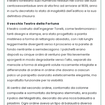
Il teatro torelliano subì numerosi restauri nel corso dei suoi
centosessantadue anni di vita fino ad arrivare al 1839, anno
in cui fu decretato lo stato di inagibilità dell'edificio e la sua
definitiva chiusura.
Il vecchio Teatro della Fortuna
Il teatro costruito dall'ingegner Torelli, come testimoniano i
tanti disegni e stampe, era stato progettato a pianta
mistilinea a forma di rettangolo absidato, con i lati lunghi
leggermente divergenti verso il proscenio e la parete di
fondo rientrante a semidecagono. I palchetti erano
disposti su cinque ordini di ventuno per fila lievemente
sporgenti in modo degradante verso l'alto, separati da
mensole a forma di eleganti volute riccamente intagliate e
differenziate di ordine in ordine che davano a ciascun
palco un parapetto avanzato esteticamente elegante, ma
soprattutto funzionale per la visibilità.
Al centro del secondo ordine, contornato da colonne
composite e sormontato da timpano stemmato, era posto
il palco del Magistrato, decorato da una ricca balaustra a
pilastrini. Ogni ordine aveva un tipo di balaustra diversa