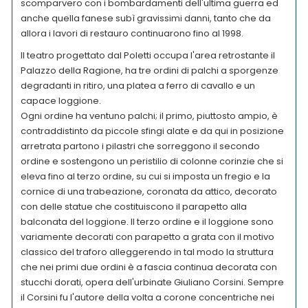
scomparvero con i bombardamenti dell'ultima guerra ed
anche quella fanese subì gravissimi danni, tanto che da
allora i lavori di restauro continuarono fino al 1998.
Il teatro progettato dal Poletti occupa l'area retrostante il
Palazzo della Ragione, ha tre ordini di palchi a sporgenze
degradanti in ritiro, una platea a ferro di cavallo e un
capace loggione.
Ogni ordine ha ventuno palchi; il primo, piuttosto ampio, è
contraddistinto da piccole sfingi alate e da qui in posizione
arretrata partono i pilastri che sorreggono il secondo
ordine e sostengono un peristilio di colonne corinzie che si
eleva fino al terzo ordine, su cui si imposta un fregio e la
cornice di una trabeazione, coronata da attico, decorato
con delle statue che costituiscono il parapetto alla
balconata del loggione. Il terzo ordine e il loggione sono
variamente decorati con parapetto a grata con il motivo
classico del traforo alleggerendo in tal modo la struttura
che nei primi due ordini è a fascia continua decorata con
stucchi dorati, opera dell'urbinate Giuliano Corsini. Sempre
il Corsini fu l'autore della volta a corone concentriche nei