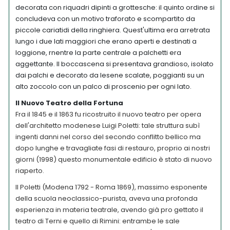
decorata con riquadri dipinti a grottesche: il quinto ordine si
concludeva con un motivo traforato e scompartito da
piccole cariatidi della ringhiera. Quest'ultima era arretrata
lungo i due lati maggiori che erano aperti e destinati a
loggione, rnentre la parte centrale a palchetti era
aggettante. Il boccascena si presentava grandioso, isolato
dai palchi e decorato da lesene scalate, poggianti su un
alto zoccolo con un palco di proscenio per ogni lato.
Il Nuovo Teatro della Fortuna
Fra il 1845 e il 1863 fu ricostruito il nuovo teatro per opera
dell'architetto modenese Luigi Poletti: tale struttura subì
ingenti danni nel corso del secondo conflitto bellico ma
dopo lunghe e travagliate fasi di restauro, proprio ai nostri
giorni (1998) questo monumentale edificio è stato di nuovo
riaperto.
Il Poletti (Modena 1792 - Roma 1869), massimo esponente
della scuola neoclassico-purista, aveva una profonda
esperienza in materia teatrale, avendo già pro gettato il
teatro di Terni e quello di Rimini: entrambe le sale