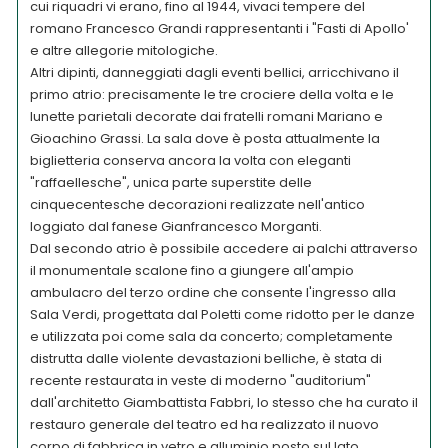
cui riquadri vi erano, fino al 1944, vivaci tempere del
romano Francesco Grandi rappresentanti i "Fasti di Apollo'
e altre allegorie mitologiche.
Altri dipinti, danneggiati dagli eventi bellici, arricchivano il
primo atrio: precisamente le tre crociere della volta e le
lunette parietali decorate dai fratelli romani Mariano e
Gioachino Grassi. La sala dove è posta attualmente la
biglietteria conserva ancora la volta con eleganti
"raffaellesche", unica parte superstite delle
cinquecentesche decorazioni realizzate nell'antico
loggiato dal fanese Gianfrancesco Morganti.
Dal secondo atrio è possibile accedere ai palchi attraverso
il monumentale scalone fino a giungere all'ampio
ambulacro del terzo ordine che consente l'ingresso alla
Sala Verdi, progettata dal Poletti come ridotto per le danze
e utilizzata poi come sala da concerto; completamente
distrutta dalle violente devastazioni belliche, è stata di
recente restaurata in veste di moderno "auditorium"
dall'architetto Giambattista Fabbri, lo stesso che ha curato il
restauro generale del teatro ed ha realizzato il nuovo
corpo di fabbrica in vetro e alluminio posto sul lato