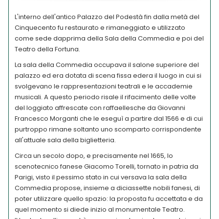
L'interno dell'antico Palazzo del Podestà fin dalla metà del
Cinquecento fu restaurato e rimaneggiato e utilizzato
come sede dapprima della Sala della Commedia e poi del
Teatro della Fortuna.
La sala della Commedia occupava il salone superiore del
palazzo ed era dotata di scena fissa edera il luogo in cui si
svolgevano le rappresentazioni teatrali e le accademie
musicali. A questo periodo risale il rifacimento delle volte
del loggiato affrescate con raffaellesche da Giovanni
Francesco Morganti che le eseguì a partire dal 1566 e di cui
purtroppo rimane soltanto uno scomparto corrispondente
all'attuale sala della biglietteria.
Circa un secolo dopo, e precisamente nel 1665, lo
scenotecnico fanese Giacomo Torelli, tornato in patria da
Parigi, visto il pessimo stato in cui versava la sala della
Commedia propose, insieme a diciassette nobili fanesi, di
poter utilizzare quello spazio: la proposta fu accettata e da
quel momento si diede inizio al monumentale Teatro.