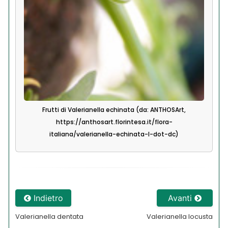
Frutti di Valerianella echinata (da: ANTHOSArt,
https://anthosart.florintesa.it/flora-
italiana/valerianella-echinata-l-dot-dc)
Indietro
Avanti
Valerianella dentata
Valerianella locusta