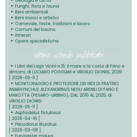
Geologia e clima
Funghi, flora e fauna
Beni ambientali
Beni storici e artistici
Carnevale, feste, tradizioni e lavoro
Comuni del bacino
Itinerari
Opere specialistiche
Ultime schede pubblicate
I Libri del Lago Vicini n.15: Il mare e la costa di Fano e
dintorni, di LUCIANO POGGIANI e VIRGILIO DIONISI, 2026
[ 2026-05-11 ]
MONITORAGGIO E PROTEZIONE DEI NIDI DI FRATINO
ANARHYNCHUS ALEXANDRINUS NEGLI ARENILI DI FANO E
MAROTTA (PESARO-URBINO), DAL 2019 AL 2025, di
VIRGILIO DIONISI
[ 2026-05-11 ]
Asphodelus fistulosus
[ 2026-04-16 ]
Piezodorus lituratus
[ 2026-03-08 ]
Eurygaster maura