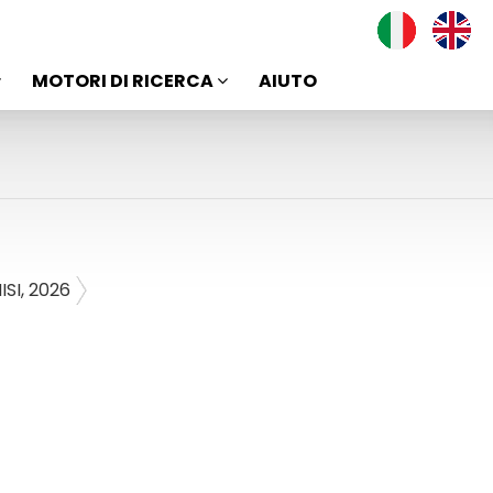
MOTORI DI RICERCA
AIUTO
ISI, 2026
Ricerca
veloce
Cerca
una
parola
o
frase
nei